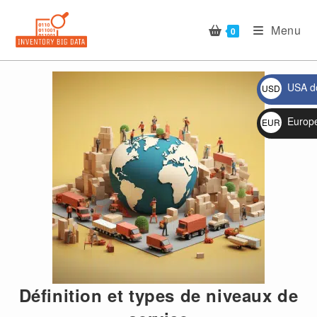
Skip
to
Menu
0
content
USA do
USD
$
🔍
Europ
EUR
€
Définition et types de niveaux de