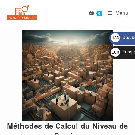
Skip
to
Menu
0
content
USA do
USD
$
🔍
Europ
EUR
€
Méthodes de Calcul du Niveau de