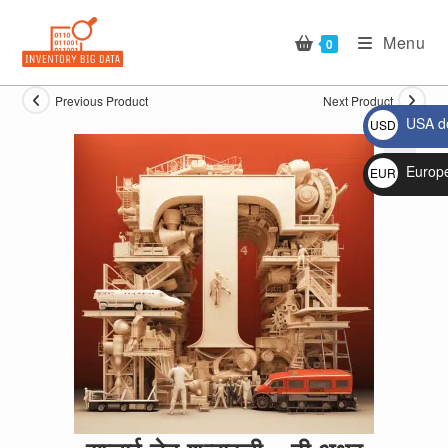
Skip
to
Menu
0
content
Previous Product
Next Product
USA do
USD
$
Europ
EUR
🔍
€