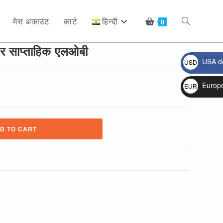
मेरा अकाउंट
कार्ट
हिन्दी
Toggle
0
पर साप्ताहिक एलओबी
USA do
USD
website
$
Europ
EUR
€
search
D TO CART