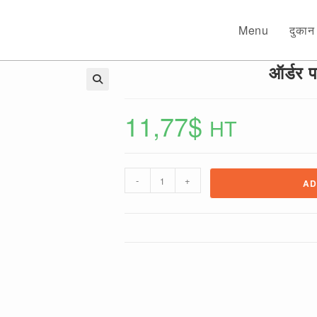
Menu
दुकान
ऑर्डर 
🔍
11,77
$
HT
ऑर्डर
-
+
AD
पर
साप्ताहिक
एलओबी
quantity