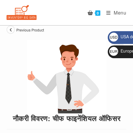
Skip
to
Menu
0
content
Previous Product
USA do
USD
$
Europ
EUR
🔍
€
नौकरी विवरण: चीफ फाइनेंशियल ऑफिसर