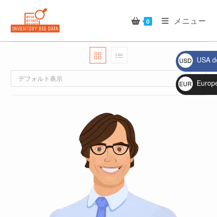
コ
ン
メニュー
0
テ
ン
ツ
USA do
USD
へ
$
ス
デフォルト表示
Europ
EUR
キ
€
ッ
プ