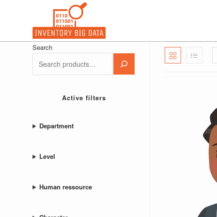
コ
ン
テ
ン
Search
ツ
へ
ス
キ
Active filters
ッ
プ
Department
Level
Human ressource