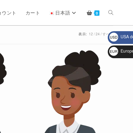
カウント
カート
日本語
ウ
0
表示:
12
24
すべて
USA do
USD
ェ
$
Europ
EUR
€
ブ
サ
イ