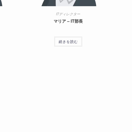
ト
ITディレクター
マリア – IT部長
の
続きを読む
検
索
を
ト