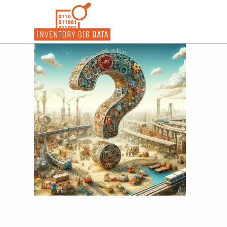
コ
ン
テ
ン
ツ
へ
ス
キ
ッ
プ