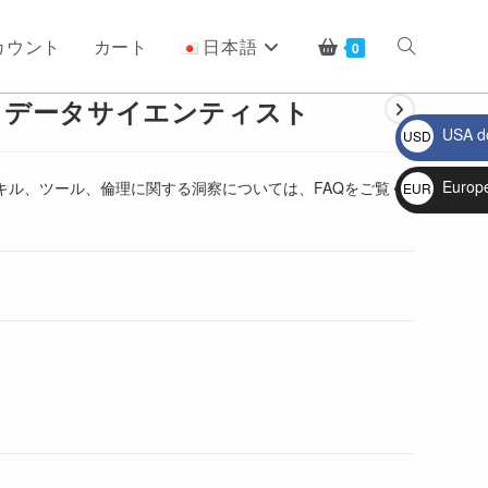
カウント
カート
日本語
ウ
0
– データサイエンティスト
USA do
USD
ェ
$
Europ
キル、ツール、倫理に関する洞察については、FAQをご覧く
EUR
€
ブ
サ
イ