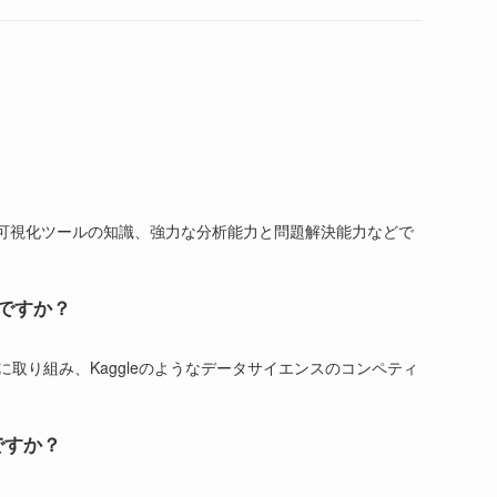
ト
の
検
タ可視化ツールの知識、強力な分析能力と問題解決能力などで
索
ですか？
り組み、Kaggleのようなデータサイエンスのコンペティ
を
ですか？
ト