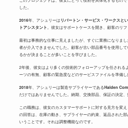
このプロジェクトは、彼女にとって役割を具体化するもので
した。
2016
年、アシュリーは
リバートン・サービス・ワークスと
トアシスタント
。彼女はサポートケースを開き、顧客のリフ
最初は事務的な仕事に見えましたが、すぐに業務になりまし
者が介入できませんでした。顧客が古い部品番号を使用して
るかが決まることが多いことを学びました。
2年後、彼女はより多くの技術的フォローアップを任される
ーツの有無、顧客の緊急度などのサービスファイルを準備し
2018
年、アシュリーは製造サプライヤーである
Halden Co
だけではありませんでした。納期、交換部品、保証の決定、
この職務は、彼女のカスタマーサポートに対する見方を変え
の回答は、在庫の動き、サプライヤーの約束、返品された部
いうことです。それは調整機能なのです。