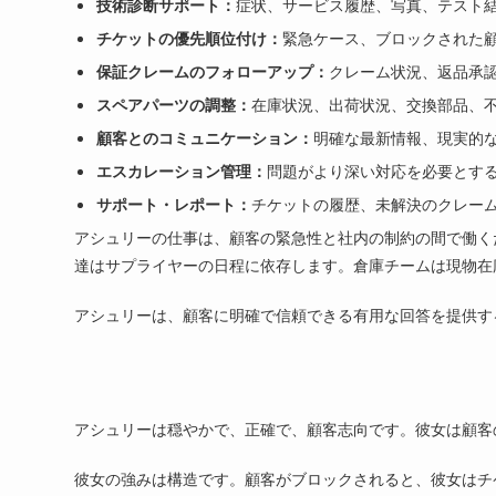
技術診断サポート：
症状、サービス履歴、写真、テスト
チケットの優先順位付け：
緊急ケース、ブロックされた
保証クレームのフォローアップ：
クレーム状況、返品承
スペアパーツの調整：
在庫状況、出荷状況、交換部品、
顧客とのコミュニケーション：
明確な最新情報、現実的
エスカレーション管理：
問題がより深い対応を必要とす
サポート・レポート：
チケットの履歴、未解決のクレー
アシュリーの仕事は、顧客の緊急性と社内の制約の間で働く
達はサプライヤーの日程に依存します。倉庫チームは現物在
アシュリーは、顧客に明確で信頼できる有用な回答を提供す
アシュリーは穏やかで、正確で、顧客志向です。彼女は顧客
彼女の強みは構造です。顧客がブロックされると、彼女はチ