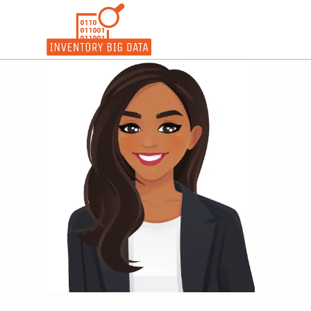
コ
ン
テ
ン
ツ
へ
ス
キ
ッ
プ