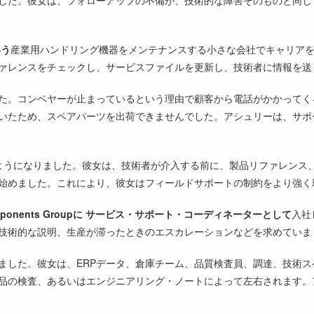
した。彼女は、フォローアップの不備が、技術的な障害そのものと同じ
いう
産業用ハンドリング機器をメンテナンスする小さな会社でキャリア
ァレンスをチェックし、サービスファイルを更新し、技術者に情報を送
た。コンベヤーが止まっているという理由で顧客から電話がかかってく
いたため、スペアパーツを出荷できませんでした。アシュリーは、サポ
ようになりました。彼女は、技術者が介入する前に、製品リファレンス
始めました。これにより、彼女はフィールドサポートの制約をより強く
mponents Groupに
サービス・サポート・コーディネーターとして
入社
技術的な説明、生産が滞ったときのエスカレーションなどを求めていま
ました。彼女は、ERPデータ、倉庫チーム、品質検査員、調達、技術
品の検査、あるいはエンジニアリング・ノートによって左右されます。