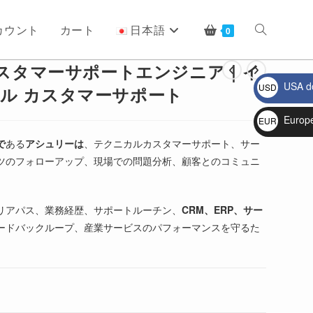
カウント
カート
日本語
ウ
0
カスタマーサポートエンジニア｜イ
USA do
USD
ェ
ル カスタマーサポート
$
Europ
EUR
€
で
ある
アシュリーは
、テクニカルカスタマーサポート、サー
ブ
ツのフォローアップ、現場での問題分析、顧客とのコミュニ
サ
リアパス、業務経歴、サポートルーチン、
CRM、ERP、サー
ードバックループ、産業サービスのパフォーマンスを守るた
イ