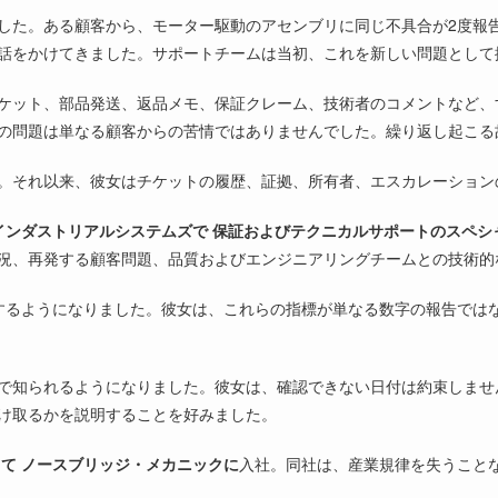
した。ある顧客から、モーター駆動のアセンブリに同じ不具合が2度報
話をかけてきました。サポートチームは当初、これを新しい問題として
ケット、部品発送、返品メモ、保証クレーム、技術者のコメントなど、
の問題は単なる顧客からの苦情ではありませんでした。繰り返し起こる
。それ以来、彼女はチケットの履歴、証拠、所有者、エスカレーション
インダストリアルシステムズで
保証およびテクニカルサポートのスペシ
況、再発する顧客問題、品質およびエンジニアリングチームとの技術的
用するようになりました。彼女は、これらの指標が単なる数字の報告では
で知られるようになりました。彼女は、確認できない日付は約束しませ
け取るかを説明することを好みました。
して
ノースブリッジ・メカニックに
入社。同社は、産業規律を失うこと