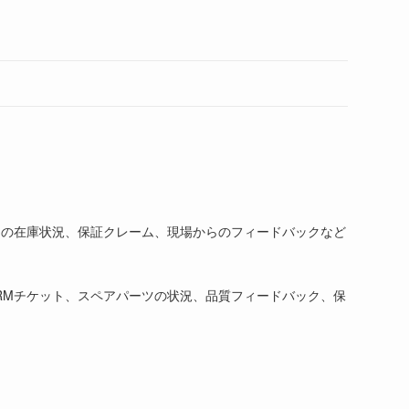
ト
の
検
ツの在庫状況、保証クレーム、現場からのフィードバックなど
索
RMチケット、スペアパーツの状況、品質フィードバック、保
を
ト