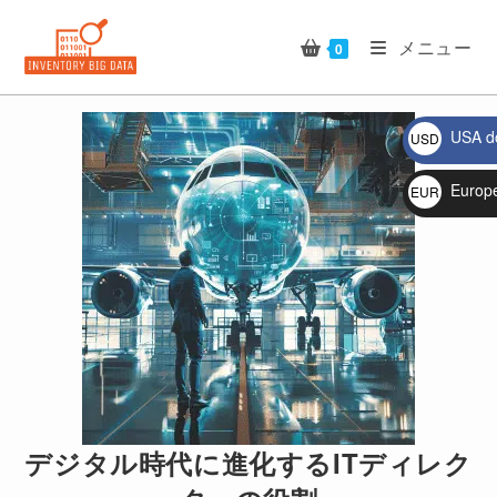
コ
ン
メニュー
0
テ
ン
ツ
USA do
USD
へ
$
🔍
ス
Europ
EUR
キ
€
ッ
プ
デジタル時代に進化するITディレク