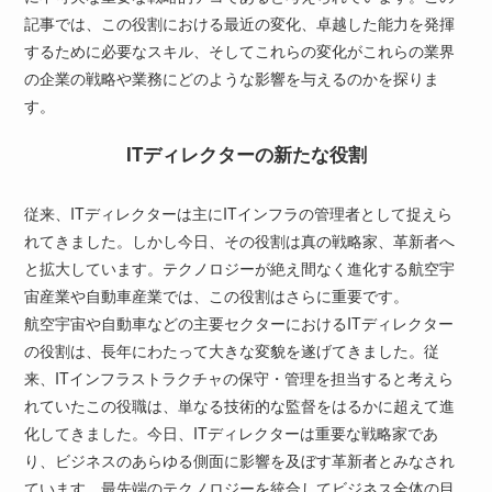
記事では、この役割における最近の変化、卓越した能力を発揮
するために必要なスキル、そしてこれらの変化がこれらの業界
の企業の戦略や業務にどのような影響を与えるのかを探りま
す。
ITディレクターの新たな役割
従来、ITディレクターは主にITインフラの管理者として捉えら
れてきました。しかし今日、その役割は真の戦略家、革新者へ
と拡大しています。テクノロジーが絶え間なく進化する航空宇
宙産業や自動車産業では、この役割はさらに重要です。
航空宇宙や自動車などの主要セクターにおけるITディレクター
の役割は、長年にわたって大きな変貌を遂げてきました。従
来、ITインフラストラクチャの保守・管理を担当すると考えら
れていたこの役職は、単なる技術的な監督をはるかに超えて進
化してきました。今日、ITディレクターは重要な戦略家であ
り、ビジネスのあらゆる側面に影響を及ぼす革新者とみなされ
ています。最先端のテクノロジーを統合してビジネス全体の目