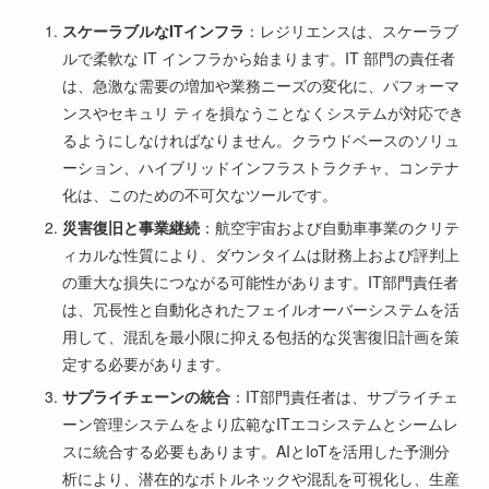
スケーラブルなITインフラ
：レジリエンスは、スケーラブ
ルで柔軟な IT インフラから始まります。IT 部門の責任者
は、急激な需要の増加や業務ニーズの変化に、パフォーマ
ンスやセキュリ ティを損なうことなくシステムが対応でき
るようにしなければなりません。クラウドベースのソリュ
ーション、ハイブリッドインフラストラクチャ、コンテナ
化は、このための不可欠なツールです。
災害復旧と事業継続
：航空宇宙および自動車事業のクリテ
ィカルな性質により、ダウンタイムは財務上および評判上
の重大な損失につながる可能性があります。IT部門責任者
は、冗長性と自動化されたフェイルオーバーシステムを活
用して、混乱を最小限に抑える包括的な災害復旧計画を策
定する必要があります。
サプライチェーンの統合
：IT部門責任者は、サプライチェ
ーン管理システムをより広範なITエコシステムとシームレ
スに統合する必要もあります。AIとIoTを活用した予測分
析により、潜在的なボトルネックや混乱を可視化し、生産