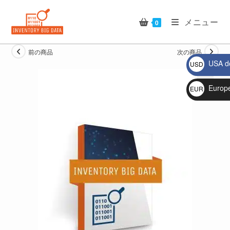
コ
ン
メニュー
0
テ
ン
前の商品
次の商品
ツ
USA do
USD
へ
$
ス
Europ
EUR
キ
🔍
€
ッ
プ