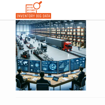
コ
ン
テ
ン
ツ
へ
ス
キ
ッ
プ