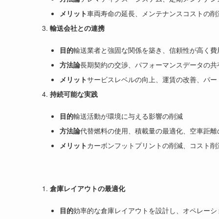
メリット
車両寿命の延長、メンテナンスコストの削
輸送会社との連携
目的
輸送業者と強固な関係を築き、信頼性が高く費
方法論
長期契約の交渉、パフォーマンスデータの共
メリット
サービスレベルの向上、運賃の改善、パー
持続可能な実践
目的
輸送活動が環境に与える影響の削減
方法論
代替燃料の使用、積載量の最適化、空車距離
メリット
カーボンフットプリントの削減、コスト削
倉庫レイアウトの最適化
目的
効率的な倉庫レイアウトを設計し、オペレーシ