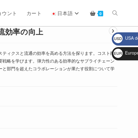
カウント
カート
日本語
ウ
0
流効率の向上
USA do
USD
ェ
$
Europ
スティクスと流通の効率を高める方法を探ります。コスト削
EUR
要戦略を学びます。弾力性のある効率的なサプライチェーン
€
ブ
ーと部門を超えたコラボレーションが果たす役割について学
サ
イ