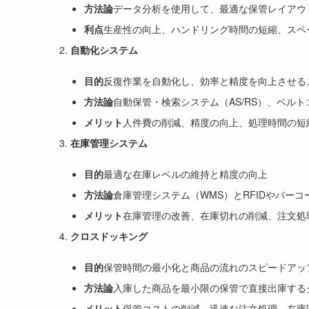
方法論
データ分析を使用して、最適な保管レイアウ
利点
生産性の向上、ハンドリング時間の短縮、スペ
自動化システム
目的
反復作業を自動化し、効率と精度を向上させる
方法論
自動保管・検索システム（AS/RS）、ベル
メリット
人件費の削減、精度の向上、処理時間の短
在庫管理システム
目的
最適な在庫レベルの維持と精度の向上
方法論
倉庫管理システム（WMS）とRFIDやバー
メリット
在庫管理の改善、在庫切れの削減、注文処
クロスドッキング
目的
保管時間の最小化と商品の流れのスピードアッ
方法論
入庫した商品を最小限の保管で直接出庫する
メリット
保管コストの削減、迅速な注文処理、在庫