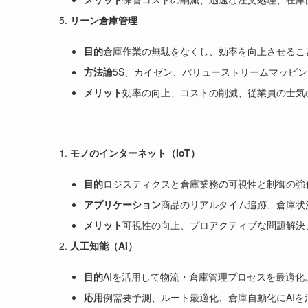
リーン倉庫管理
目的
倉庫作業の無駄をなくし、効率を向上させるこ
方法論
5S、カイゼン、バリューストリームマッピ
メリット
効率の向上、コストの削減、従業員の士気
モノのインターネット（IoT）
目的
ロジスティクスと倉庫業務の可視性と制御の強
アプリケーション
商品のリアルタイム追跡、倉庫状
メリット
可視性の向上、プロアクティブな問題解決
人工知能（AI）
目的
AIを活用して物流・倉庫管理プロセスを最適化
応用
例需要予測、ルート最適化、倉庫自動化にAIを