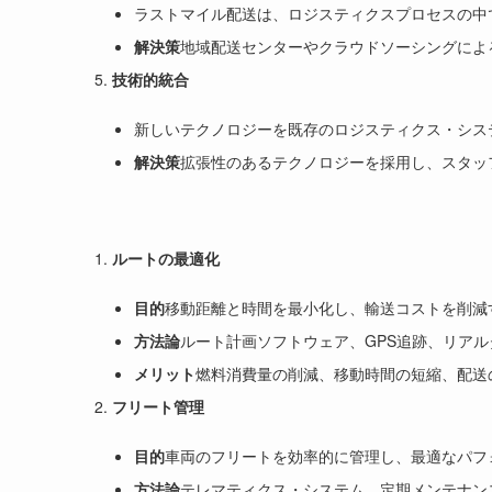
ラストマイル配送は、ロジスティクスプロセスの中
解決策
地域配送センターやクラウドソーシングによ
技術的統合
新しいテクノロジーを既存のロジスティクス・シス
解決策
拡張性のあるテクノロジーを採用し、スタッ
ルートの最適化
目的
移動距離と時間を最小化し、輸送コストを削減
方法論
ルート計画ソフトウェア、GPS追跡、リア
メリット
燃料消費量の削減、移動時間の短縮、配送
フリート管理
目的
車両のフリートを効率的に管理し、最適なパフ
方法論
テレマティクス・システム、定期メンテナン