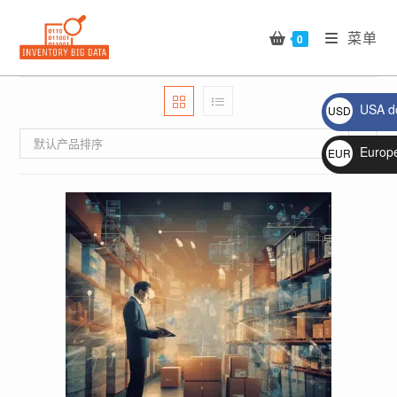
Skip
to
菜单
0
content
USA do
USD
$
默认产品排序
Europ
EUR
€