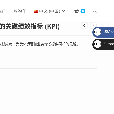
账户
购物车
中文 (中国)
Toggle
0
关键绩效指标 (KPI)
USA do
USD
website
$
Europ
管理取得成功，为优化运营和业务增长提供可行的见解。
EUR
€
search