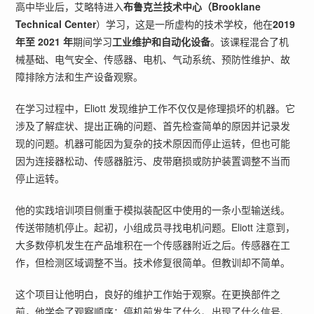
高中毕业后，艾略特进入
布鲁克兰技术中心（Brooklane
Technical Center
）学习，这是一所虚构的技术学校，他在
2019
年至 2021 年
期间学习
工业维护和自动化设备
。该课程混合了机
械基础、电气安全、传感器、电机、气动系统、预防性维护、故
障排除方法和生产设备观察。
在学习过程中，Eliott 发现维护工作不仅仅是修理损坏的机器。它
涉及了解症状、提出正确的问题、首先检查简单的原因并记录发
现的问题。机器可能因为复杂的技术原因而停止运转，但也可能
因为连接器松动、传感器脏污、皮带磨损或防护装置调整不当而
停止运转。
他的实践培训项目侧重于模拟装配区中使用的一条小型输送线。
传送带随机停止。起初，小组成员寻找电机问题。Eliott 注意到，
大多数停机发生在产品堆积在一个传感器附近之后。传感器在工
作，但检测区域调整不当。技术修复很简单。但教训却不简单。
这个项目让他明白，良好的维护工作始于观察。在更换部件之
前，他学会了观察顺序：停机前发生了什么、出现了什么信号、