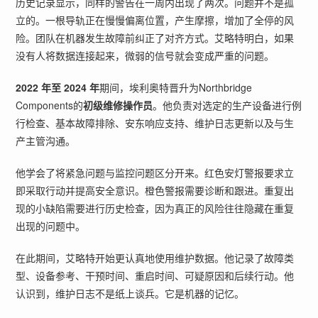
历史记录显示，同样的警告在一周内出现了两次。问题并不是孤
立的。一根导轨正在慢慢偏离位置，产生摩擦，增加了全停的风
险。团队在机器发生故障前纠正了对齐方式。艾略特明白，如果
没有人将数据连接起来，微弱的信号就会变成严重的问题。
2022 年至 2024 年
期间，埃利奥特晋升为Northbridge
Components的
初级维修操作员
。他负责对选定的生产设备进行例
行检查、基本故障排除、安东响应支持、维护日志更新以及与生
产主管沟通。
他学会了将紧急问题与监控问题区分开来。红色安灯警报要求立
即采取行动并提高安全意识。橙色警报需要诊断和跟进。重复出
现的小缺陷需要进行历史检查，因为真正的风险往往隐藏在重复
出现的问题中。
在此期间，艾略特开始更认真地使用维护数据。他记录了故障类
型、设备参考、干预时间、重启时间、可疑原因和后续行动。他
认识到，维护日志不是纸上谈兵。它是机器的记忆。