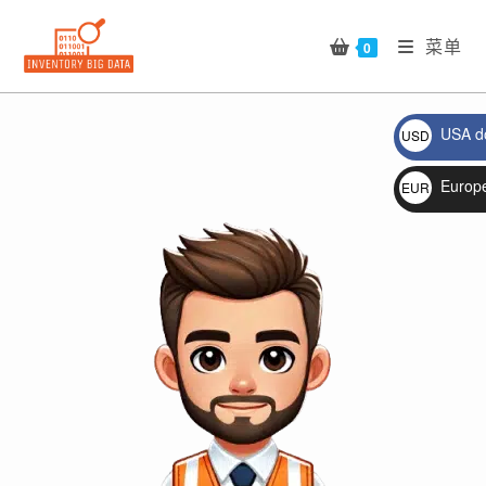
Skip
to
菜单
0
content
USA do
USD
$
🔍
Europ
EUR
€