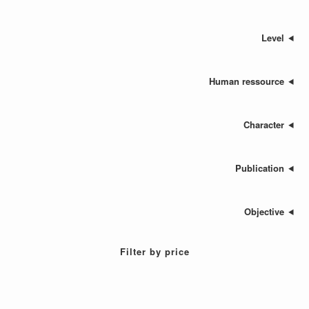
Human res
Cha
Publ
Ob
Filter by price