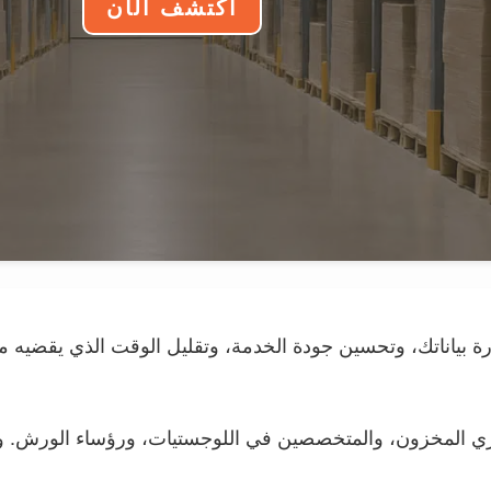
اكتشف الآن
ة بياناتك، وتحسين جودة الخدمة، وتقليل الوقت الذي يقضيه 
يري المخزون، والمتخصصين في اللوجستيات، ورؤساء الورش. وهي