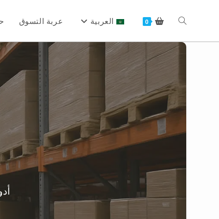
Ski
t
العربية
عربة التسوق
ح
Toggle
0
conten
website
search
أدو