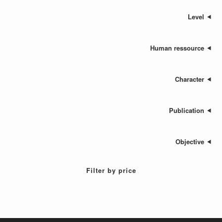
Human res
Cha
Publ
Ob
Filter by price