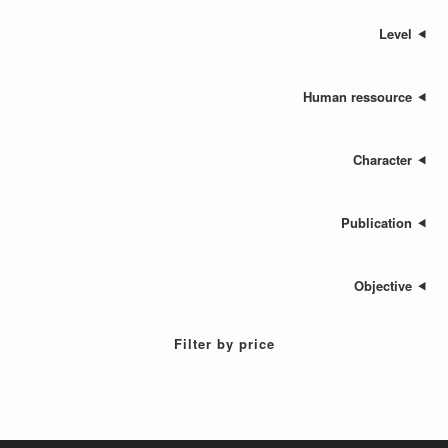
Human res
Cha
Publ
Ob
Filter by price