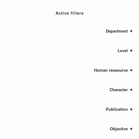
Active filters
Depa
Human res
Cha
Publ
Ob