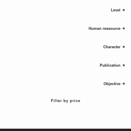
Human res
Cha
Publ
Ob
Filter by price