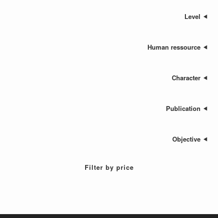
Human res
Cha
Publ
Ob
Filter by price