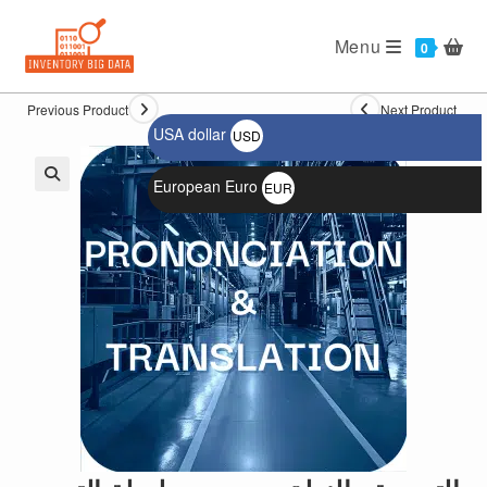
Ski
t
Menu
0
conten
Previous Product
Next Product
USA dollar
USD
$
European Euro
EUR
🔍
€