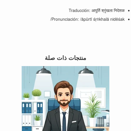
Traducción: आपूर्ति श्रृंखला निदेशक
Pronunciación: /āpūrtī śṛṅkhalā nidēśak/
منتجات ذات صلة