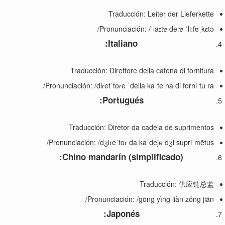
Traducción: Leiter der Lieferkette
Pronunciación: /ˈlaɪtɐ deːɐ ˈliːfɐˌkɛtə/
:
Italiano
Traducción: Direttore della catena di fornitura
Pronunciación: /diɾetˈtoɾe ˈdella kaˈteːna di forniˈtuːra/
:
Portugués
Traducción: Diretor da cadeia de suprimentos
Pronunciación: /dʒiɾeˈtoɾ da kaˈdejɐ dʒi supriˈmẽtus/
Chino mandarín
(simplificado):
Traducción: 供应链总监
Pronunciación: /gōng yìng liàn zǒng jiān/
:
Japonés