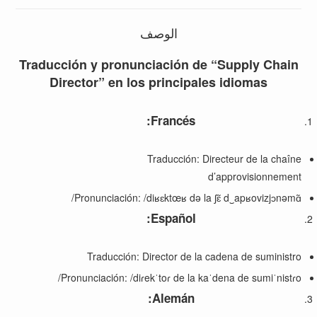
الوصف
Traducción y pronunciación de “Supply Chain
Director” en los principales idiomas
:
Francés
Traducción: Directeur de la chaîne
d’approvisionnement
Pronunciación: /diʁɛktœʁ də la ʃɛ̃ d‿apʁovizjɔnəmɑ̃/
:
Español
Traducción: Director de la cadena de suministro
Pronunciación: /diɾekˈtoɾ de la kaˈdena de sumiˈnistɾo/
:
Alemán