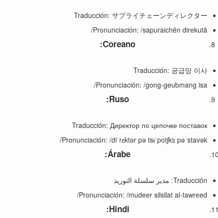
Traducción: サプライチェーンディレクター
Pronunciación: /sapuraichēn direkutā/
:
Coreano
Traducción: 공급망 이사
Pronunciación: /gong-geubmang isa/
:
Ruso
Traducción: Директор по цепочке поставок
Pronunciación: /diˈrɛktər pə tsɨˈpotʃkʲɪ pəˈstavək/
:
Árabe
Traducción: مدير سلسلة التوريد
Pronunciación: /mudeer silsilat al-tawreed/
:
Hindi