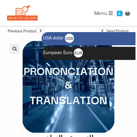
Ski
t
Menu
0
conten
Previous Product
Next Product
USA dollar
USD
$
European Euro
EUR
🔍
€