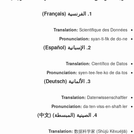
1.
الفرنسية (Français)
Translation:
Scientifique des Données
Pronunciation:
syan-ti-fik de do-ne
2.
الإسبانية (Español)
Translation:
Científico de Datos
Pronunciation:
syen-tee-fee-ko de da-tos
3.
الألمانية (Deutsch)
Translation:
Datenwissenschaftler
Pronunciation:
da-ten-viss-en-shaft-ler
4.
الصينية (المبسطة) (中文)
Translation:
数据科学家 (Shùjù Kēxuéjiā)