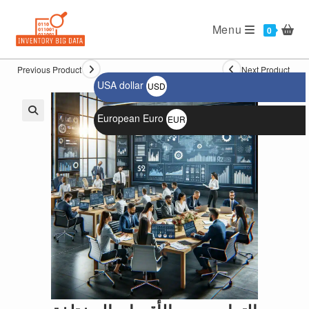
Ski
t
Menu
0
conten
Previous Product
Next Product
USA dollar
USD
$
European Euro
EUR
🔍
€