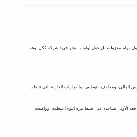
روتينه اليومي لا يتمحور حول مهام معزولة، بل حول أولويات تؤثر في الشركة ككل. وهو
التعرض المالي، ومخاوف التوظيف، والقرارات الجارية التي تتطلب
راجعة الأولى تساعده على ضبط نبرة اليوم: منظمة، وواضحة،