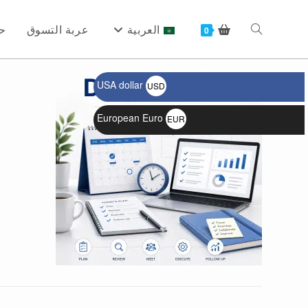
Ski
t
العربية
عربة التسوق
ح
Toggle
0
conten
USA dollar
USD
website
$
European Euro
EUR
€
search