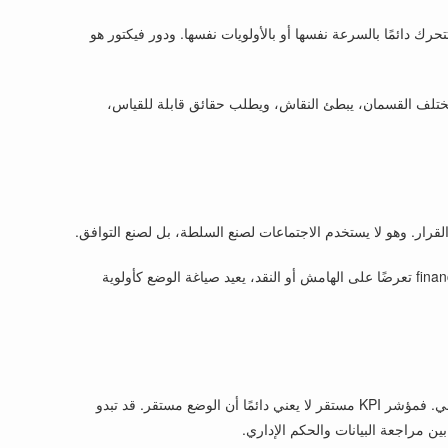
الأقسام. التصنيع، وسلسلة التوريد، والمالية، وIT، والفرق المواجهة للعملاء لا تتحرك دائمًا بالسرعة نفسها أو بالأولويات نفسها. ودور فيكتور هو
ما يختلف القسمان، يبطئ النقاش، ويطلب حقائق قابلة للقياس،
فعلى سبيل المثال، إذا أثار فريق supply chain خطر نقص في المواد، يربط فيكتور المشكلة فورًا باستمرارية الإنتاج وخدمة العملاء. وإذا أبرزت finance تعرضًا على الهامش أو النقد، يعيد صياغة الوضع كأولوية
يراجع فيكتور المؤشرات كثيرًا، لكنه لا يعتمد على لوحات المعلومات وحدها. وهو يولي اهتمامًا كبيرًا للفجوة التي قد توجد بين التقارير والواقع التشغيلي. فمؤشر KPI مستقر لا يعني دائمًا أن الوضع مستقر. قد تبدو
ين مراجعة البيانات والحكم الإداري.