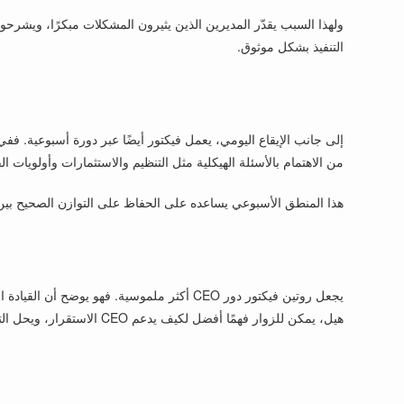
ولهذا السبب يقدّر المديرين الذين يثيرون المشكلات مبكرًا، ويشرحون
التنفيذ بشكل موثوق.
إلى جانب الإيقاع اليومي، يعمل فيكتور أيضًا عبر دورة أسبوعية. ففي
من الاهتمام بالأسئلة الهيكلية مثل التنظيم والاستثمارات وأولويات الق
هذا المنطق الأسبوعي يساعده على الحفاظ على التوازن الصحيح بين التنفيذ قصير الأمد والاتجاه طويل الأمد. ك
يجعل روتين فيكتور دور CEO أكثر ملموسية. ف
هيل، يمكن للزوار فهمًا أفضل لكيف يدعم CEO الاستقرار، ويحل التوترات العابرة للوظائف، ويبقي NorthBridge Components تتحرك في اتجاه واحد.