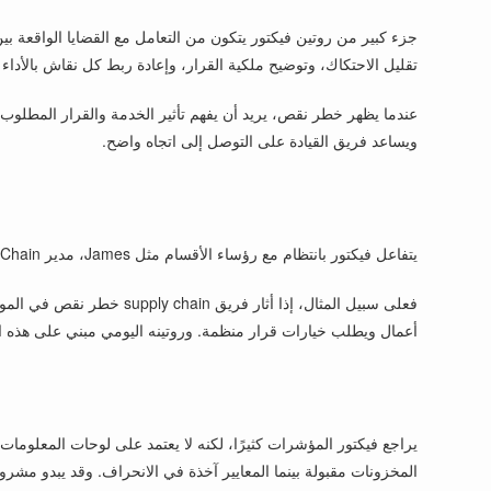
تقليل الاحتكاك، وتوضيح ملكية القرار، وإعادة ربط كل نقاش بالأدا
عندما يظهر خطر نقص، يريد أن يفهم تأثير الخدمة والقرار المطلوب. و
ويساعد فريق القيادة على التوصل إلى اتجاه واضح.
يتفاعل فيكتور بانتظام مع رؤساء الأقسام مثل James، مدير Supply Chain، أو Owen، مدير Finance. هذه التبادلات قصيرة ومركزة وموجهة نحو القرار. وهو لا يستخدم الاجتماعات لصنع السلطة، بل لصنع التوافق.
أعمال ويطلب خيارات قرار منظمة. وروتينه اليومي مبني على هذه ال
المخزونات مقبولة بينما المعايير آخذة في الانحراف. وقد يبدو مشرو