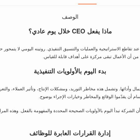
الوصف
ماذا يفعل CEO خلال يوم عادي؟
، الرئيس التنفيذي لـ NorthBridge Components، يعمل عند تقاطع الاستراتيجية والعمليات والتنسيق التنفيذي. 
كد من أن الأعمال تبقى مركزة على أهداف قابلة للقياس.
بدء اليوم بالأولويات التنفيذية
لأعمال وأدائها. وتشمل هذه مخاطر التوريد، ومشكلات الإنتاج، وتأثير العملاء، و
قسام أن يقدّموا الوقائع والمخاطر وخيارات الإجراء بوضوح.
 الشركة تبدأ اليوم بالأولويات الصحيحة المحددة والمفهومة بالفعل. وهذه الم
إدارة القرارات العابرة للوظائف