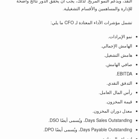
النقد، ويدعم النمو المربح. لذلك، يجب أن يحقق الدور نتائج واضحة
للإدارة والمساهمين والأقسام التشغيلية.
تشمل مؤشرات الأداء المعتادة لـ CFO ما يلي:
نمو الإيرادات.
الهامش الإجمالي.
هامش التشغيل.
صافي الهامش.
EBITDA.
التدفق النقدي.
رأس المال العامل.
قيمة المخزون.
معدل دوران المخزون.
Days Sales Outstanding، ويُسمى أيضًا DSO.
Days Payable Outstanding، ويُسمى أيضًا DPO.
انحراف الميزانية.