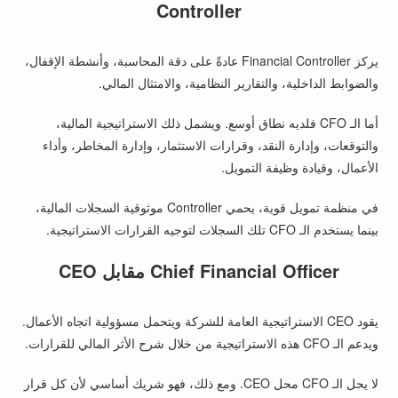
Controller
يركز Financial Controller عادةً على دقة المحاسبة، وأنشطة الإقفال،
والضوابط الداخلية، والتقارير النظامية، والامتثال المالي.
أما الـ CFO فلديه نطاق أوسع. ويشمل ذلك الاستراتيجية المالية،
والتوقعات، وإدارة النقد، وقرارات الاستثمار، وإدارة المخاطر، وأداء
الأعمال، وقيادة وظيفة التمويل.
في منظمة تمويل قوية، يحمي Controller موثوقية السجلات المالية،
بينما يستخدم الـ CFO تلك السجلات لتوجيه القرارات الاستراتيجية.
Chief Financial Officer مقابل CEO
يقود CEO الاستراتيجية العامة للشركة ويتحمل مسؤولية اتجاه الأعمال.
ويدعم الـ CFO هذه الاستراتيجية من خلال شرح الأثر المالي للقرارات.
لا يحل الـ CFO محل CEO. ومع ذلك، فهو شريك أساسي لأن كل قرار