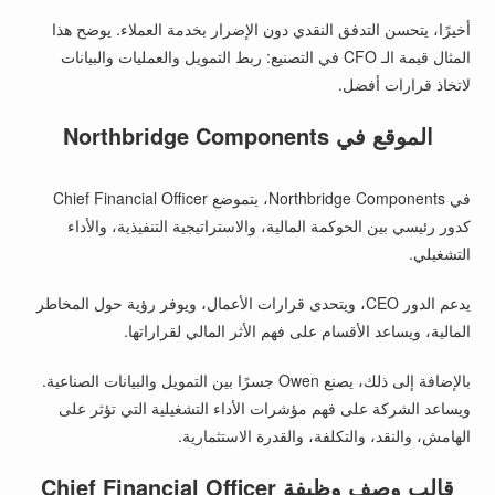
أخيرًا، يتحسن التدفق النقدي دون الإضرار بخدمة العملاء. يوضح هذا
المثال قيمة الـ CFO في التصنيع: ربط التمويل والعمليات والبيانات
لاتخاذ قرارات أفضل.
الموقع في Northbridge Components
في Northbridge Components، يتموضع Chief Financial Officer
كدور رئيسي بين الحوكمة المالية، والاستراتيجية التنفيذية، والأداء
التشغيلي.
يدعم الدور CEO، ويتحدى قرارات الأعمال، ويوفر رؤية حول المخاطر
المالية، ويساعد الأقسام على فهم الأثر المالي لقراراتها.
بالإضافة إلى ذلك، يصنع Owen جسرًا بين التمويل والبيانات الصناعية.
ويساعد الشركة على فهم مؤشرات الأداء التشغيلية التي تؤثر على
الهامش، والنقد، والتكلفة، والقدرة الاستثمارية.
قالب وصف وظيفة Chief Financial Officer