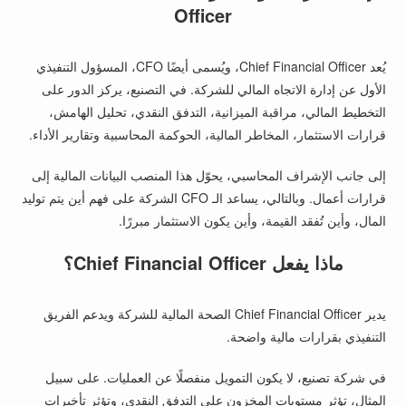
Officer
يُعد Chief Financial Officer، ويُسمى أيضًا CFO، المسؤول التنفيذي
الأول عن إدارة الاتجاه المالي للشركة. في التصنيع، يركز الدور على
التخطيط المالي، مراقبة الميزانية، التدفق النقدي، تحليل الهامش،
قرارات الاستثمار، المخاطر المالية، الحوكمة المحاسبية وتقارير الأداء.
إلى جانب الإشراف المحاسبي، يحوّل هذا المنصب البيانات المالية إلى
قرارات أعمال. وبالتالي، يساعد الـ CFO الشركة على فهم أين يتم توليد
المال، وأين تُفقد القيمة، وأين يكون الاستثمار مبررًا.
ماذا يفعل Chief Financial Officer؟
يدير Chief Financial Officer الصحة المالية للشركة ويدعم الفريق
التنفيذي بقرارات مالية واضحة.
في شركة تصنيع، لا يكون التمويل منفصلًا عن العمليات. على سبيل
المثال، تؤثر مستويات المخزون على التدفق النقدي، وتؤثر تأخيرات