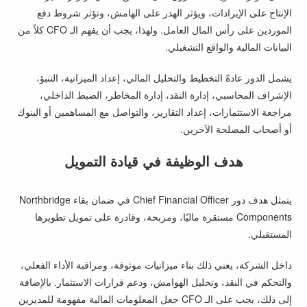
الإنتاج على الإيرادات، ويؤثر الهدر على الهامش، وتؤثر شروط دفع
الموردين على رأس المال العامل. ولهذا، يجب أن يفهم الـ CFO كلاً من
البيانات المالية والواقع التشغيلي.
يشمل الدور عادةً التخطيط والتحليل المالي، إعداد الميزانية، التنبؤ،
الإشراف المحاسبي، إدارة النقد، إدارة المخاطر، الضبط الداخلي،
مراجعة الاستثمارات، إعداد التقارير، والتواصل مع المساهمين أو البنوك
أو أصحاب المصلحة الآخرين.
هدف الوظيفة في قيادة التمويل
يتمثل هدف دور Chief Financial Officer في ضمان بقاء Northbridge
Components مستقرة ماليًا، ومربحة، وقادرة على تمويل تطويرها
المستقبلي.
داخل الشركة، يعني ذلك بناء ميزانيات موثوقة، ومراقبة الأداء الفعلي،
والتحكم في النقد، وتحليل الهوامش، ودعم قرارات الاستثمار. بالإضافة
إلى ذلك، يجب على الـ CFO جعل المعلومات المالية مفهومة للمديرين