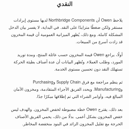
النقدي
يلاحظ Owen أن Northbridge Components لديها مستوى إيرادات
مستقر ولكن ضغطًا متزايدًا على النقد. في البداية، لا يفسر بيان الدخل
المشكلة كاملة. ومع ذلك، يُظهر الميزانية العمومية أن قيمة المخزون
قد زادت أسرع من المبيعات.
أولًا، يراجع Owen قيمة المخزون حسب عائلة المنتج، ومدة توريد
المورد، وطلب العملاء. وتُظهر البيانات أن عدة أصناف بطيئة الحركة
تستهلك النقد دون تحسين مستوى الخدمة.
ثم ينظم مراجعة مع فرق Supply Chain وPurchasing
وManufacturing. ويحدد الفريق الأجزاء المتقادمة، ومخزون الأمان
المبالغ فيه، وأوامر الشراء التي تم إطلاقها مبكرًا جدًا.
بعد ذلك، يقترح Owen خطة مضبوطة لخفض المخزون. والهدف ليس
خفض المخزون بشكل أعمى. بدلًا من ذلك، يحمي الفريق الأصناف
الحرجة مع تقليل المخزون الزائد في البنود منخفضة المخاطر.