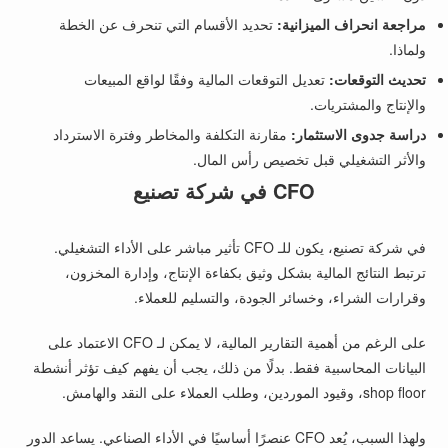
مراجعة انحراف الميزانية:
تحديد الأقسام التي تنحرف عن الخطة
ولماذا.
تحديث التوقعات:
تعديل التوقعات المالية وفقًا لواقع المبيعات
والإنتاج والمشتريات.
دراسة جدوى الاستثمار:
مقارنة التكلفة والمخاطر وفترة الاسترداد
والأثر التشغيلي قبل تخصيص رأس المال.
CFO في شركة تصنيع
في شركة تصنيع، يكون للـ CFO تأثير مباشر على الأداء التشغيلي.
ترتبط النتائج المالية بشكل وثيق بكفاءة الإنتاج، وإدارة المخزون،
وقرارات الشراء، وخسائر الجودة، والتسليم للعملاء.
على الرغم من أهمية التقارير المالية، لا يمكن لـ CFO الاعتماد على
البيانات المحاسبية فقط. بدلًا من ذلك، يجب أن يفهم كيف تؤثر أنشطة
shop floor، وقيود الموردين، وطلب العملاء على النقد والهامش.
ولهذا السبب، يُعد CFO عنصرًا أساسيًا في الأداء الصناعي. يساعد الدور