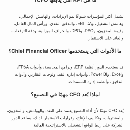
ما هي KPI التي يتابعها CFO؟
تشمل أكثر المؤشرات شيوعًا نمو الإيرادات، والهامش الإجمالي،
وهامش التشغيل، وEBITDA، والتدفق النقدي، ورأس المال العامل،
وقيمة المخزون، وDSO، وDPO، وانحراف الميزانية، ودقة التوقعات،
والعائد على الاستثمار.
ما الأدوات التي يستخدمها Chief Financial Officer؟
قد يستخدم الدور أنظمة ERP، وبرامج المحاسبة، وأدوات FP&A،
وExcel، وPower BI، وأدوات إدارة النقد، ولوحات التقارير، وأدوات
التدقيق، وأنظمة إدارة المستندات.
لماذا يُعد CFO مهمًا في التصنيع؟
يُعد CFO مهمًا لأن أداء التصنيع يعتمد على النقد، والهوامش، والمخزون،
والمشتريات، وتكاليف الإنتاج، وقرارات الاستثمار. لذلك، يساعد الدور
الشركة على ربط الواقع التشغيلي بالاستراتيجية المالية.