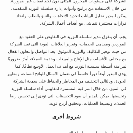
الشركة على مستويات المخزون المثلى دون تكبد نفقات غير ضرورية.
من خلال الاستفادة من برامج وأدوات إدارة سلسلة التوريد المتقدمة،
يمكن للمدير تحليل البيانات لتحديد الاتجاهات والتنبؤ بالطلب واتخاذ
قرارات مستنيرة تتماشى مع أهداف أعمال الشركة.
يجب أن يتفوق مدير سلسلة التوريد في التفاوض على العقود مع
الموردين ومقدمي الخدمات، وتعزيز العلاقات القوية التي تفيد الشركة
من حيث توفير التكاليف والتوريد الموثوق. يعد التواصل والتعاون الفعال
مع مختلف الأقسام، مثل الإنتاج والمبيعات وخدمة العملاء، أمرًا ضروريًا
لمزامنة أنشطة سلسلة التوريد مع أهداف العمل الأوسع نطاقًا. كما
يؤدي المدير أيضاً دوراً حاسماً في ضمان الامتثال للوائح الصناعة ومعايير
الجودة، وبالتالي التخفيف من المخاطر والحفاظ على سمعة الشركة
في التميز. من خلال المراقبة المستمرة لمقاييس أداء سلسلة التوريد
وتحسينها، يمكن للمدير أن يقود التحسينات التي تؤدي إلى تحسين رضا
العملاء، وتبسيط العمليات، وتحقيق أرباح قوية.
شروط أخرى
الوصف الوظيفي لمدير سلسلة التوريد