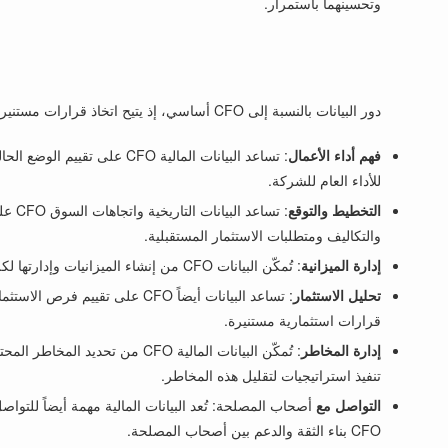
وتحسينهما باستمرار.
دور البيانات بالنسبة إلى CFO أساسي، إذ يتيح اتخاذ قرارات مستنيرة وإدارة فعّالة لمالية الشركة. بلغة غير تقنية، إليك بعض الجوانب المهمة للبيانات بالنسبة إلى CFO:
فهم أداء الأعمال
: تساعد البيانات المالية 
للأداء العام للشركة.
التخطيط والتوقع
: تس
والتكاليف ومتطلبات الاستثمار المستقبلية.
إدارة الميزانية
: تُمكّن البيانات CFO من إنشاء الميزانيات وإدارتها لكل قسم في الشركة. ومن خلال مراقبة الإنفاق الفعلي مقابل التوقعات، يمكن التحكم في التكاليف وضمان استخدام الموارد بكفاءة.
تحليل الاستثمار
: تساعد البيانات أيضاً CFO ع
قرارات استثمارية مستنيرة.
إدارة المخاطر
: تُمكّن البيانات المالية CFO
تنفيذ استراتيجيات لتقليل هذه المخاطر.
التواصل مع
أصحاب المصلحة: تُعد البيانات المالية مهمة أيضاً للت
CFO بناء الثقة والدعم بين أصحاب المصلحة.