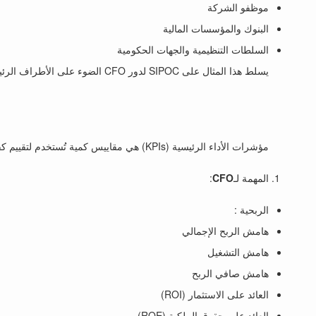
موظفو الشركة
البنوك والمؤسسات المالية
السلطات التنظيمية والجهات الحكومية
يسلط هذا المثال على SIPOC لدور CFO الضوء على الأطراف الرئيسية، ومتطلبات المعلومات، والعمليات الأساسية، والنتائج المتوقعة، والعملاء الداخليين والخارجيين المشاركين في الإدارة المالية للشركة.
مؤشرات الأداء الرئيسية (KPIs) هي مقاييس كمية تُستخدم لتقييم كفاءة وأداء CFO. فيما يلي بعض مؤشرات الأداء الرئيسية المهمة لـ CFO
المهمة لـ
CFO
:
الربحية :
هامش الربح الإجمالي
هامش التشغيل
هامش صافي الربح
العائد على الاستثمار (ROI)
العائد على حقوق الملكية (ROE)