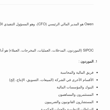
Owen هو المدير المالي الرئيسي (CFO)، وهو المسؤول التنفيذي الأول عن إدارة الشؤون المالية لشركته أو مؤسسته.
SIPOC (الموردون، المدخلات، العمليات، المخرجات، العملاء) هو أداة تُستخدم لتمثيل العناصر الرئيسية لعملية أعمال. فيما يلي مثال على SIPOC لدور CFO:
الموردون
:
فريق المالية والمحاسبة
الأقسام الأخرى في الشركة (المبيعات، التسويق، الإنتاج، إلخ)
البنوك والمؤسسات المالية
المستثمرون والمساهمون
المستشارون القانونيون والضريبيون
السلطات التنظيمية والجهات الحكومية