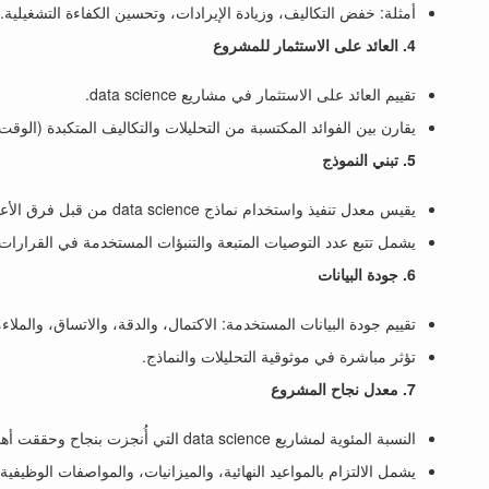
أمثلة: خفض التكاليف، وزيادة الإيرادات، وتحسين الكفاءة التشغيلية.
4. العائد على الاستثمار للمشروع
تقييم العائد على الاستثمار في مشاريع data science.
يقارن بين الفوائد المكتسبة من التحليلات والتكاليف المتكبدة (الوقت،
5. تبني النموذج
يقيس معدل تنفيذ واستخدام نماذج data science من قبل فرق الأعمال.
يشمل تتبع عدد التوصيات المتبعة والتنبؤات المستخدمة في القرارات 
6. جودة البيانات
تقييم جودة البيانات المستخدمة: الاكتمال، والدقة، والاتساق، والملاءم
تؤثر مباشرة في موثوقية التحليلات والنماذج.
7. معدل نجاح المشروع
النسبة المئوية لمشاريع data science التي أُنجزت بنجاح وحققت أهدافها.
يشمل الالتزام بالمواعيد النهائية، والميزانيات، والمواصفات الوظيفية.