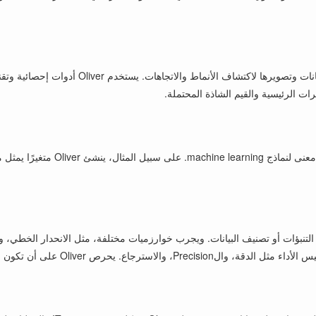
يتضمن التحليل الاستكشافي للبيانات تلخيص الخصائ
رات الرئيسية والقيم الشاذة المحتملة.
هندسة الخصائص هي عملية تحويل البيا
الخصائص، يبني Oliver نماذج machine learning لإجراء التنبؤات أو تصنيف البيانات. ويجرب خوارزميات مختلفة
نماذج قوية وقادرة على التعميم جيدًا على بيانات جديدة.