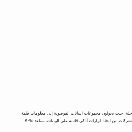
فيذ هي عملية معقدة ولكنها مجزية. يلعب علماء البيانات مثل Oliver دورًا حاسمًا في هذه الرحلة، حيث يحولون مجموعات البيانات الفوضوية إلى معلومات قيّمة
تدفع نجاح الأعمال. ومن خلال الاستفادة من خبراتهم في تحليل البيانات، وmachine learning، والمعرفة المتخصصة بالمجال، يمكّن علماء البيانات الشركات من اتخاذ قرارات أذكى قائمة على البيانات. تساعد KPIs