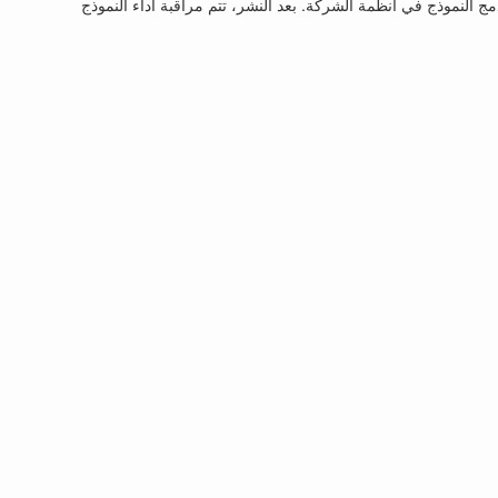
 بيئة production حيث يمكنه توليد تنبؤات على بيانات جديدة. يعمل Oliver بشكل وثيق مع فرق IT والعمليات لدمج النموذج في أنظمة الشركة. بعد النشر، تتم مراقبة أداء النموذج