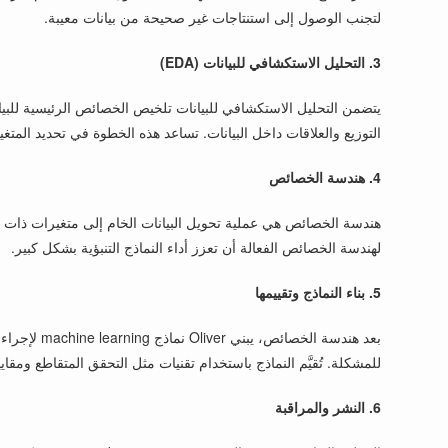
لتجنب الوصول إلى استنتاجات غير صحيحة من بيانات معيبة.
3. التحليل الاستكشافي للبيانات (EDA)
التوزيع والعلاقات داخل البيانات. تساعد هذه الخطوة في تحديد المتغي
4. هندسة الخصائص
لهندسة الخصائص الفعالة أن تعزز أداء النماذج التنبؤية بشكل كبير.
5. بناء النماذج وتقييمها
بعد هندسة 
للمشكلة. تُقيَّم النماذج باستخدام تقنيات مثل التحقق المتقاطع ومقاييس الأداء مثل الدقة، والPrecision، والاسترجاع. يحرص Oliver على أن تكون ال
6. النشر والمراقبة