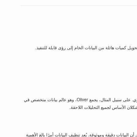
ويل كميات هائلة من البيانات الخام إلى رؤى قابلة للتنفيذ.
تتمثل الخطوة الأولى لعالم البيانات في جمع البيانات. ويشمل ذلك جمع المعلومات من قواعد البيانات، وAPIs، وweb scraping، أو حتى الإدخال اليدوي. على سبيل المثال، يجمع Oliver، وهو عالم بيانات متخصص في
كلان الأساس لجميع التحليلات اللاحقة.
تحتوي على أخطاء. يقضي Oliver وقتًا كبيرًا في هذه المرحلة للتأكد من أن البيانات دقيقة وموثوقة. يُعد تنظيف البيانات أمرًا بالغ الأهمية