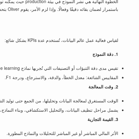
باستمرار لضمان بقائه دقيقًا وفعالًا. وإذا لزم الأمر، يقوم Oliver بتحديث النموذج للتكيف مع الظروف المتغيرة أو البيانات الجديدة.
لقياس فعالية عمل عالم البيانات، تُستخدم عدة KPIs بشكل شائع:
1. دقة النموذج
تقيس مدى دقة التنبؤات أو التصنيفات التي تُجريها نماذج machine learning.
المقاييس الشائعة: معدل الخطأ، والدقة، والاسترجاع، ودرجة F1.
2. وقت المعالجة
الوقت المستغرق لمعالجة البيانات وتحليلها، من الجمع حتى توليد النتا
يشمل مراحل تنظيف البيانات، والتحليل الاستكشافي، وبناء النماذج، و
3. القيمة التجارية
الأثر المالي المباشر أو غير المباشر للتحليلات والنماذج المطورة.