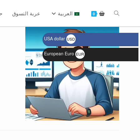
Ski
t
العربية
عربة التسوق
ح
Toggle
0
conten
USA dollar
USD
website
$
European Euro
EUR
€
search