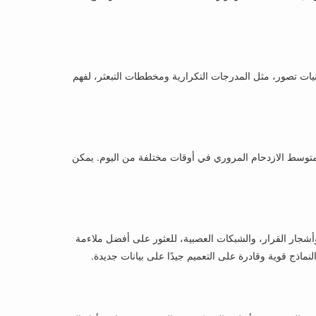
ص الرئيسية للبيانات وتصويرها لاكتشاف الأنماط والاتجاهات. يستخدم Oliver أدوات إحصائية وتقنيات تصور، مثل المدرجات التكرارية ومخططات التبعثر، لفهم
نات الخام إلى متغيرات ذات معنى لنماذج machine learning. على سبيل المثال، ينشئ Oliver متغيرًا يمثل متوسط الازدحام المروري في أوقات مختلفة من اليوم. يمكن
، مثل الانحدار الخطي، وأشجار القرار، والشبكات العصبية، للعثور على أفضل ملاءمة