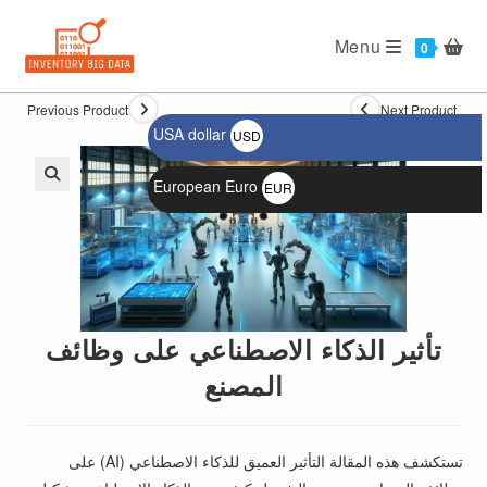
Ski
t
Menu
0
conten
Previous Product
Next Product
USA dollar
USD
$
European Euro
EUR
🔍
€
تأثير الذكاء الاصطناعي على وظائف
المصنع
تستكشف هذه المقالة التأثير العميق للذكاء الاصطناعي (AI) على