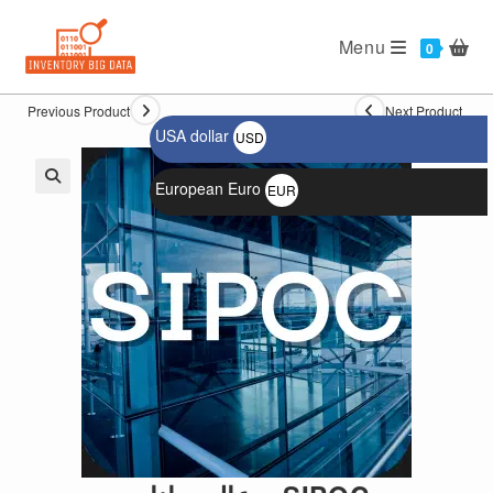
Ski
t
Menu
0
conten
Previous Product
Next Product
USA dollar
USD
$
European Euro
EUR
🔍
€