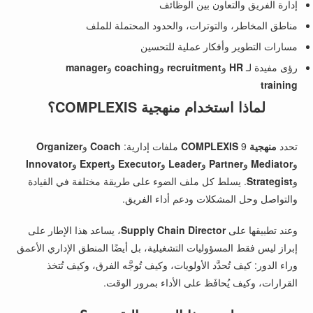
إدارة الفريق والتعاون بين الوظائف
مناطق المخاطر، والتوترات، والحدود المحتملة للملف
مسارات التطوير وأفكار عملية للتحسين
رؤى مفيدة لـ
HR
و
recruitment
و
coaching
و
manager
training
لماذا استخدام منهجية COMPLEXIS؟
تحدد
منهجية COMPLEXIS
9 ملفات إدارية:
Coach
و
Organizer
و
Mediator
و
Partner
و
Leader
و
Executor
و
Expert
و
Innovator
و
Strategist
. يسلط كل ملف الضوء على طريقة مختلفة في القيادة
والتواصل وحل المشكلات ودعم أداء الفريق.
وعند تطبيقها على
Supply Chain Director
، يساعد هذا الإطار على
إبراز ليس فقط المسؤوليات التشغيلية، بل أيضًا المنطق الإداري الأعمق
وراء الدور: كيف تُحدَّد الأولويات، وكيف تُوجَّه الفرق، وكيف تُتخذ
القرارات، وكيف يُحافَظ على الأداء بمرور الوقت.