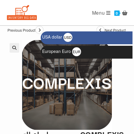
Ski
t
Menu
0
conten
Previous Product
Next Product
USA dollar
USD
$
European Euro
EUR
🔍
€