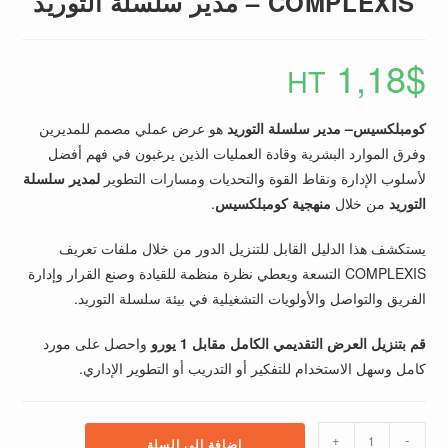
COMPLEXIS – مدير سلسلة التوريد
1,18
$
HT
كومبلكسيس
– مدير سلسلة التوريد
هو عرض عملي مصمم للمديرين
وفرق الموارد البشرية وقادة العمليات الذين يرغبون في فهم أفضل
لأسلوب الإدارة ونقاط القوة والتحديات ومسارات التطوير
لمدير سلسلة
التوريد
من خلال
منهجية كومبلكسيس
.
يستكشف هذا الدليل القابل للتنزيل الدور من خلال ملفات تعريف
COMPLEXIS التسعة ويعطي نظرة منظمة للقيادة وصنع القرار وإدارة
الفريق والتواصل والأولويات التشغيلية في بيئة سلسلة التوريد.
قم بتنزيل العرض التقديمي الكامل مقابل 1 يورو
واحصل على مورد
كامل وسهل الاستخدام للتفكير أو التدريب أو التطوير الإداري.
كمية
+
-
إضافة إلى السلة