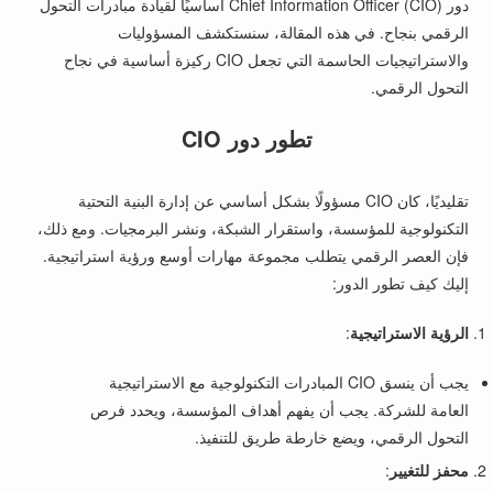
دور Chief Information Officer (CIO) أساسيًا لقيادة مبادرات التحول
الرقمي بنجاح. في هذه المقالة، سنستكشف المسؤوليات
والاستراتيجيات الحاسمة التي تجعل CIO ركيزة أساسية في نجاح
التحول الرقمي.
تطور دور CIO
تقليديًا، كان CIO مسؤولًا بشكل أساسي عن إدارة البنية التحتية
التكنولوجية للمؤسسة، واستقرار الشبكة، ونشر البرمجيات. ومع ذلك،
فإن العصر الرقمي يتطلب مجموعة مهارات أوسع ورؤية استراتيجية.
إليك كيف تطور الدور:
الرؤية الاستراتيجية
:
يجب أن ينسق CIO المبادرات التكنولوجية مع الاستراتيجية
العامة للشركة. يجب أن يفهم أهداف المؤسسة، ويحدد فرص
التحول الرقمي، ويضع خارطة طريق للتنفيذ.
محفز للتغيير
: