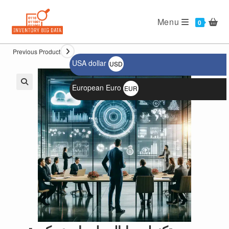
Ski
t
Menu
0
conten
Previous Product
USA dollar
USD
$
European Euro
EUR
🔍
€