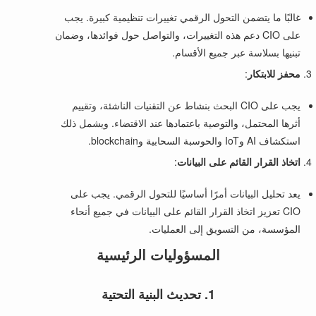
غالبًا ما يتضمن التحول الرقمي تغييرات تنظيمية كبيرة. يجب
على CIO دعم هذه التغييرات، والتواصل حول فوائدها، وضمان
تبنيها بسلاسة عبر جميع الأقسام.
محفز للابتكار
:
يجب على CIO البحث بنشاط عن التقنيات الناشئة، وتقييم
أثرها المحتمل، والتوصية باعتمادها عند الاقتضاء. ويشمل ذلك
استكشاف AI وIoT والحوسبة السحابية وblockchain.
اتخاذ القرار القائم على البيانات
:
يعد تحليل البيانات أمرًا أساسيًا للتحول الرقمي. يجب على
CIO تعزيز اتخاذ القرار القائم على البيانات في جميع أنحاء
المؤسسة، من التسويق إلى العمليات.
المسؤوليات الرئيسية
1. تحديث البنية التحتية