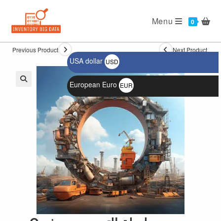
Ski
t
Menu
0
conten
Previous Product
Next Product
USA dollar
USD
$
European Euro
EUR
🔍
€