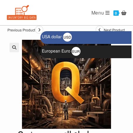
Ski
t
Menu
0
conten
Previous Product
Next Product
USA dollar
USD
$
European Euro
EUR
🔍
€