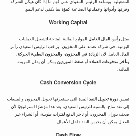
التشغيلية. ويساعد الرئيس التنفيذي على فهم ما إذا كان هيكل الشركة
وفرقها وأدواتها وعملياتها الصناعية كفؤة بما يكفي لدعم النمو.
Working Capital
يمثل
رأس المال العامل
الموارد المالية المتاحة لتشغيل العمليات
اليومية. في شركة تعتمد على المخزون، يراقب الرئيس التنفيذي رأس
المال العامل لأن
الزيادة في المخزون
، و
المخزون البطيء الحركة
،
و
تأخر مدفوعات العملاء
أو
ضغط الموردين
يمكن أن يقلل المرونة
المالية.
Cash Conversion Cycle
تقيس
دورة تحويل النقد
المدة التي يستغرقها تحويل المخزون والمبيعات
إلى نقد متاح. بالنسبة للرئيس التنفيذي، يعد هذا مؤشرًا استراتيجيًا لأن
ضعف دوران المخزون، أو تأخر الدفع لفترات طويلة، أو الشراء غير
الفعال يمكن أن يحبس النقد داخل الأعمال.
Cash Flow