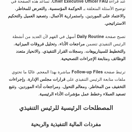
عند قراءة
Chief Executive Officer FAQ
، تساعد هذه الصفحة في
توضيح الأسئلة المتعلقة بـ
الحوكمة المؤسسية
، و
التعرض للمخاطر
،
و
الاعتماد على الموردين
، و
استمرارية الأعمال
، و
تصعيد العميل
و
التحكيم
الاستراتيجي
.
تصبح صفحة
Daily Routine
أسهل في الفهم لأن العديد من أنشطة
الرئيس التنفيذي تتضمن
مراجعات الأداء
، و
تحليل فروقات الميزانية
،
و
التخطيط للسيناريوهات
، و
سجلات القرار التنفيذي
، و
الانحياز متعدد
الوظائف
و
متابعة الإجراءات التصحيحية
.
ترتبط صفحة
Follow-up Files
مباشرة بهذا المعجم. غالبًا ما تحتوي
ملفات متابعة الرئيس التنفيذي على
قرارات مجلس الإدارة
، و
إجراءات
التخفيف من المخاطر
، و
معالم التحول
، و
مراجعات أداء الموردين
، و
تتبع
تصعيد العملاء
و
خطط عمل مؤشرات الأداء الرئيسية
.
المصطلحات الرئيسية للرئيس التنفيذي
مفردات المالية التنفيذية والربحية