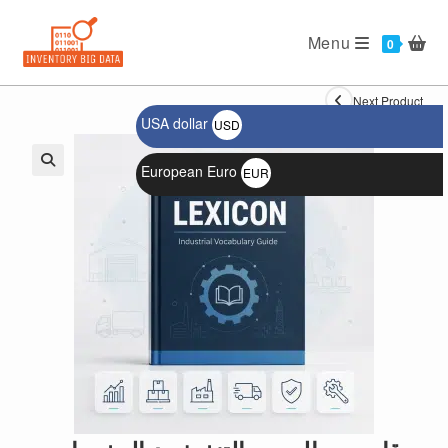
Ski
t
Menu
0
conten
Next Product
USA dollar
USD
$
European Euro
EUR
🔍
€