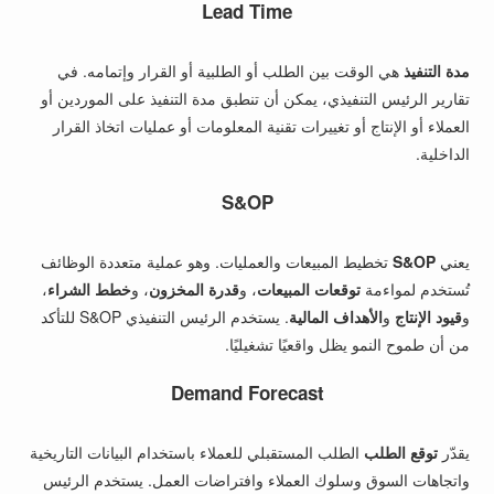
Lead Time
مدة التنفيذ
هي الوقت بين الطلب أو الطلبية أو القرار وإتمامه. في
تقارير الرئيس التنفيذي، يمكن أن تنطبق مدة التنفيذ على الموردين أو
العملاء أو الإنتاج أو تغييرات تقنية المعلومات أو عمليات اتخاذ القرار
الداخلية.
S&OP
يعني
S&OP
تخطيط المبيعات والعمليات. وهو عملية متعددة الوظائف
تُستخدم لمواءمة
توقعات المبيعات
، و
قدرة المخزون
، و
خطط الشراء
،
و
قيود الإنتاج
و
الأهداف المالية
. يستخدم الرئيس التنفيذي S&OP للتأكد
من أن طموح النمو يظل واقعيًا تشغيليًا.
Demand Forecast
يقدّر
توقع الطلب
الطلب المستقبلي للعملاء باستخدام البيانات التاريخية
واتجاهات السوق وسلوك العملاء وافتراضات العمل. يستخدم الرئيس