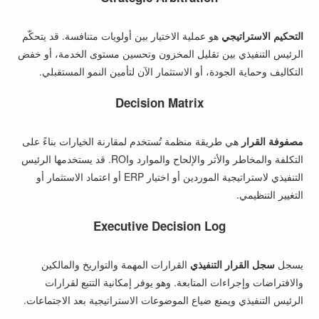
التحكيم الاستراتيجي
هو عملية الاختيار بين أولويات متنافسة. قد يتحكّم
الرئيس التنفيذي بين تقليل المخزون وتحسين مستوى الخدمة، أو خفض
التكاليف وحماية الجودة، أو الاستثمار الآن لتأمين النمو المستقبلي.
Decision Matrix
مصفوفة القرار
هي طريقة منظمة تُستخدم لمقارنة الخيارات بناءً على
التكلفة والمخاطر والأثر والإلحاح والموارد وROI. قد يستخدمها الرئيس
التنفيذي لاستراتيجية الموردين أو اختيار ERP أو اعتماد الاستثمار أو
التغيير التنظيمي.
Executive Decision Log
يسجل
سجل القرار التنفيذي
القرارات المهمة والتواريخ والمالكين
والافتراضات وإجراءات المتابعة. وهو يوفر إمكانية التتبع لقرارات
الرئيس التنفيذي ويمنع ضياع الموضوعات الاستراتيجية بعد الاجتماعات.