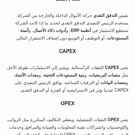
يقيس
التدفق النقدي
حركة الأموال الداخلة والخارجة من الشركة.
يستخدم الرئيس التنفيذي التدفق النقدي لتحديد ما إذا كانت الشركة
تستطيع الاستثمار في
أنظمة ERP
، و
أدوات ذكاء الأعمال
، و
أتمتة
المستودعات
، أو التوظيف أو التوسع دون إضعاف الاستقرار المالي.
CAPEX
يعني
CAPEX
النفقات الرأسمالية. ويشير إلى الاستثمارات طويلة الأجل
مثل
منصات البرمجيات
، و
بنية المستودعات التحتية
، و
معدات الأتمتة
،
و
منصات البيانات
أو الترقيات الصناعية. يوافق الرئيس التنفيذي على
CAPEX عندما يؤثر في الاستراتيجية أو القدرة أو التدفق النقدي.
OPEX
يعني
OPEX
النفقات التشغيلية. ويغطي التكاليف المتكررة مثل الرواتب
واللوجستيات واشتراكات تقنية المعلومات والصيانة والمرافق وخدمات
الدعم. يراقب الرئيس التنفيذي OPEX للحفاظ على كفاءة الشركة