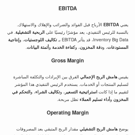
EBITDA
يعني
EBITDA
الأرباح قبل الفوائد والضرائب والإهلاك والاستهلاك.
بالنسبة للرئيس التنفيذي، يعد مؤشرًا رئيسيًا على
الربحية التشغيلية
. في
Inventory Big Data، قد يتأثر EBITDA بـ
تكاليف اللوجستيات
، و
إنتاجية
المستودعات
، و
دقة المخزون
، و
كفاءة الخدمة
و
أتمتة البيانات
.
Gross Margin
يقيس
هامش الربح الإجمالي
الفرق بين الإيرادات والتكلفة المباشرة
لتسليم المنتجات أو الخدمات. يستخدم الرئيس التنفيذي هذا المؤشر
لتقييم ما إذا كانت
استراتيجية التسعير
، و
تكاليف الشراء
، و
التحكم في
المخزون
و
أداء تسليم العملاء
تظل مربحة.
Operating Margin
يوضح
هامش الربح التشغيلي
مقدار الربح المتبقي بعد المصروفات