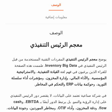
الوصف
معلومات إضافية
الوصف
معجم الرئيس التنفيذي
يوضح
معجم الرئيس التنفيذي
المفردات التقنية المستخدمة من قبل
الرئيس التنفيذي في
Inventory Big Data
. صُممت هذه الصفحة
للقراء الذين يرغبون في فهم لغة
القيادة التنفيذية
، و
الاستراتيجية
المؤسسية
، و
الأداء المالي
، و
إدارة المخزون
، و
مؤشرات أداء سلسلة
التوريد
، و
حوكمة بيانات ERP
و
التحكم في المخاطر
.
في شركة صناعية تعتمد على البيانات، لا يقتصر دور الرئيس التنفيذي
على إدارة الرؤية والنمو. بل يرتبط الدور أيضًا بـ
EBITDA
، و
cash
flow
، و
دقة المخزون
، و
أداء OTIF
، و
مخاطر الموردين
، و
جودة البيانات
،