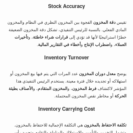
Stock Accuracy
تقيس
دقة المخزون
الفجوة بين المخزون النظري في النظام والمخزون
المادي الفعلي. بالنسبة للرئيس التنفيذي، تشكل دقة المخزون الضعيفة
خطرًا استراتيجيًا لأنها قد تؤدي إلى
قرارات شراء خاطئة
، و
تأخيرات
العملاء
، و
اضطراب الإنتاج
و
أخطاء في التقارير المالية
.
Inventory Turnover
يوضح
معدل دوران المخزون
عدد المرات التي يتم فيها بيع المخزون أو
استهلاكه أو تجديده خلال فترة معينة. يستخدم الرئيس التنفيذي هذا
المؤشر لاكتشاف
فرط المخزون
، و
المخزون المتقادم
، و
الأصناف بطيئة
الحركة
أو مخاطر نقص المخزون المحتملة.
Inventory Carrying Cost
تكلفة الاحتفاظ بالمخزون
هي التكلفة الإجمالية للاحتفاظ بالمخزون.
وتشمل التخزين والتأمين والاستهلاك والمناولة والتقادم وتجميد رأس