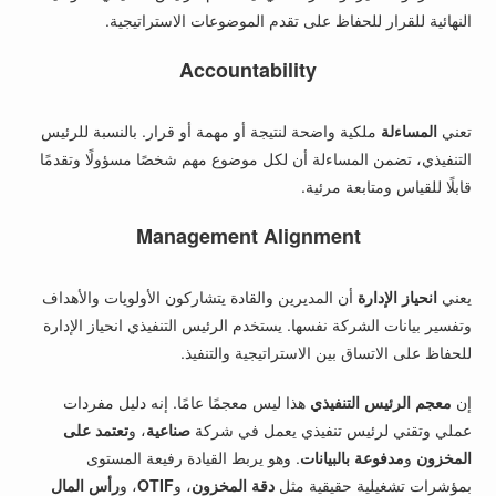
النهائية للقرار للحفاظ على تقدم الموضوعات الاستراتيجية.
Accountability
تعني
المساءلة
ملكية واضحة لنتيجة أو مهمة أو قرار. بالنسبة للرئيس
التنفيذي، تضمن المساءلة أن لكل موضوع مهم شخصًا مسؤولًا وتقدمًا
قابلًا للقياس ومتابعة مرئية.
Management Alignment
يعني
انحياز الإدارة
أن المديرين والقادة يتشاركون الأولويات والأهداف
وتفسير بيانات الشركة نفسها. يستخدم الرئيس التنفيذي انحياز الإدارة
للحفاظ على الاتساق بين الاستراتيجية والتنفيذ.
إن
معجم الرئيس التنفيذي
هذا ليس معجمًا عامًا. إنه دليل مفردات
عملي وتقني لرئيس تنفيذي يعمل في شركة
صناعية
، و
تعتمد على
المخزون
و
مدفوعة بالبيانات
. وهو يربط القيادة رفيعة المستوى
بمؤشرات تشغيلية حقيقية مثل
دقة المخزون
، و
OTIF
، و
رأس المال