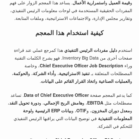
و
قيمة العميل
و
استمرارية الأعمال
. يساعد هذا المعجم الزوار على فهم
المفردات الحقيقية المستخدمة في لوحات معلومات الرئيس التنفيذي،
وتقارير مجلس الإدارة، والاجتماعات الاستراتيجية، وملفات المتابعة.
كيفية استخدام هذا المعجم
استخدم
دليل مفردات الرئيس التنفيذي
هذا كمرجع عملي عند قراءة
صفحات أخرى من Inventory Big Data. فهو يشرح الكلمات التقنية
وراء
Chief Executive Officer Job Description
، وخاصة
المصطلحات المتعلقة بـ
تنفيذ الاستراتيجية
، و
أداء الشركة
، و
الحوكمة
،
و
العمليات الصناعية
و
اتخاذ القرار القائم على البيانات
.
كما يدعم المعجم صفحة
Data of Chief Executive Officer
. تساعد
مصطلحات مثل
EBITDA
، و
هامش الربح الإجمالي
، و
دورة تحويل النقد
،
و
معدل دوران المخزون
، و
OTIF
، و
بيانات ERP الرئيسية
و
لوحة
المعلومات التنفيذية
في توضيح البيانات التي يراقبها الرئيس التنفيذي
للتحكم في الشركة.