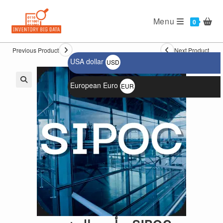
Ski
t
Menu
0
conten
Previous Product
Next Product
USA dollar
USD
$
European Euro
EUR
🔍
€