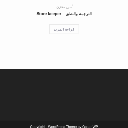
أمين مخزن
الترجمة والنطق – Store keeper
قراءة المزيد
Copyright - WordPress Theme by OceanWP