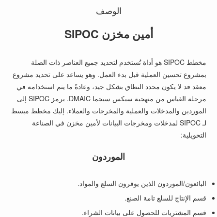
الوصف
أمين مخزن SIPOC
مخطط SIPOC هو أداة تُستخدم لتحديد جميع العناصر ذات الصلة
بمشروع تحسين العملية قبل بدء العمل. وهو يساعد على تحديد مشروع
معقد قد لا يكون محدد النطاق بشكل جيد، وعادةً ما يتم استخدامه في
مرحلة القياس من منهجية سيكس سيجما DMAIC. يرمز SIPOC إلى
الموردين والمدخلات والعملية والمخرجات والعملاء. إليك مخطط مبسط
لـ SIPOC لمدخلات ومخرجات البيانات لأمين مخزن في الصناعة
التحويلية:
الموردون
البائعون/الموردون الذين يوفرون السلع والمواد.
قسم الإنتاج للسلع تامة الصنع.
قسم المشتريات للحصول على بيانات الشراء.