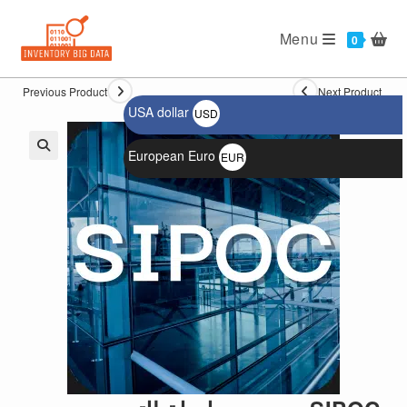
Ski
t
Menu
0
conten
Previous Product
Next Product
USA dollar
USD
$
European Euro
EUR
🔍
€