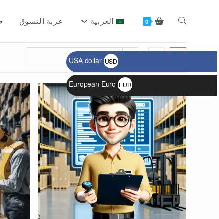
Ski
t
العربية
عربة التسوق
ح
Toggle
0
conten
الترتيب الافتراضي
USA dollar
USD
website
$
European Euro
EUR
€
search