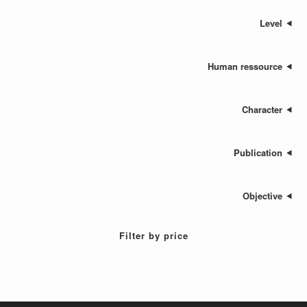
Human res
Cha
Publ
Ob
Filter by price