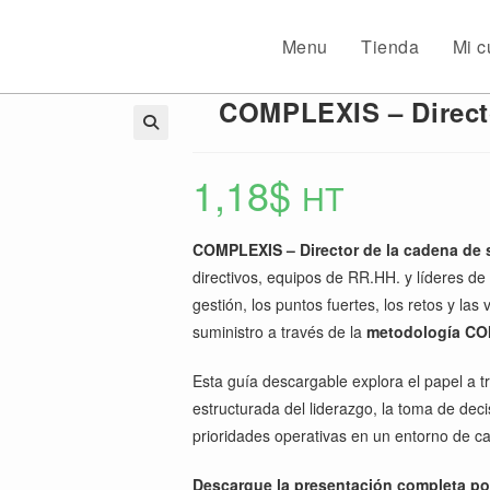
Menu
Tienda
Mi c
COMPLEXIS – Directo
🔍
1,18
$
HT
COMPLEXIS – Director de
la cadena de 
directivos, equipos de RR.HH. y líderes d
gestión, los puntos fuertes, los retos y las
suministro a través de la
metodología C
Esta guía descargable explora el papel a t
estructurada del liderazgo, la toma de deci
prioridades operativas en un entorno de c
Descargue la presentación completa po