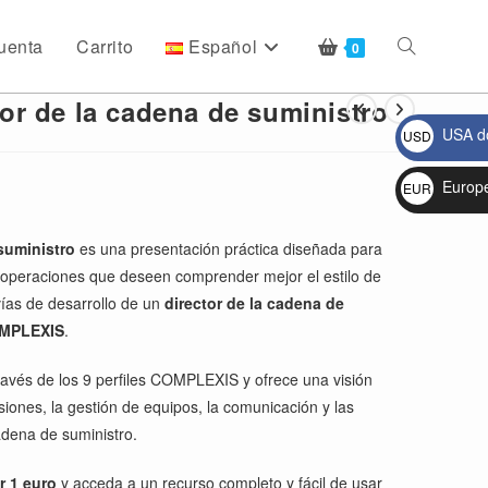
uenta
Carrito
Español
Alternar
0
r de la cadena de suministro
USA do
USD
búsqueda
$
Europ
EUR
€
de
suministro
es una presentación práctica diseñada para
e operaciones que deseen comprender mejor el estilo de
 vías de desarrollo de un
director de la cadena de
la
OMPLEXIS
.
ravés de los 9 perfiles COMPLEXIS y ofrece una visión
siones, la gestión de equipos, la comunicación y las
web
adena de suministro.
r 1 euro
y acceda a un recurso completo y fácil de usar