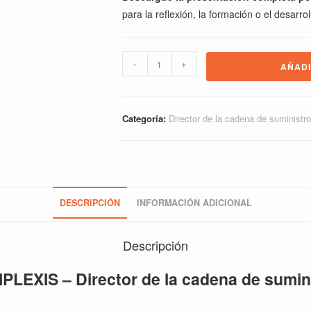
para la reflexión, la formación o el desarroll
COMPLEXIS
-
+
AÑADI
-
Director
de
Categoría:
Director de la cadena de suministro
la
cadena
de
suministro
cantidad
DESCRIPCIÓN
INFORMACIÓN ADICIONAL
Descripción
LEXIS – Director de la cadena de sumin