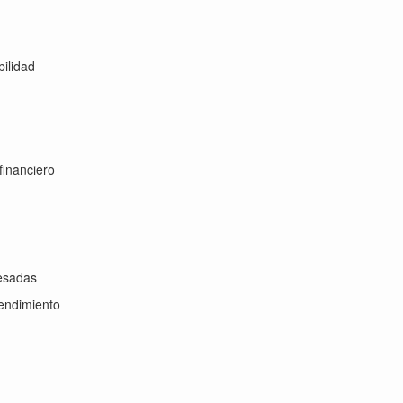
bilidad
financiero
resadas
rendimiento