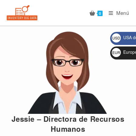
Ir
al
Menú
0
contenido
USA do
USD
$
🔍
Europ
EUR
€
Jessie – Directora de Recursos
Humanos