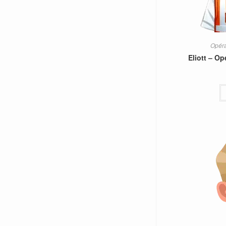
Opéra
Eliott – O