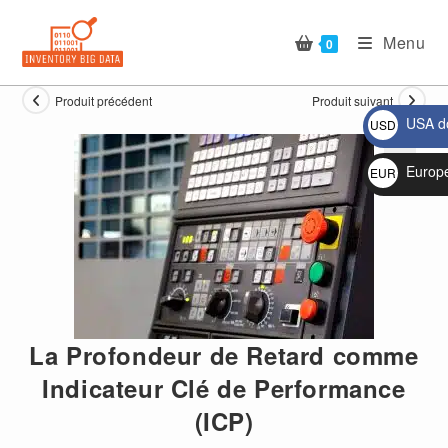
Skip
to
Menu
0
content
Produit précédent
Produit suivant
USA do
USD
$
Europ
EUR
🔍
€
La Profondeur de Retard comme
Indicateur Clé de Performance
(ICP)