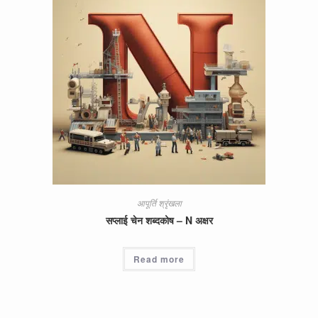
आपूर्ति श्रृंखला
सप्लाई चेन शब्दकोष – N अक्षर
Read more