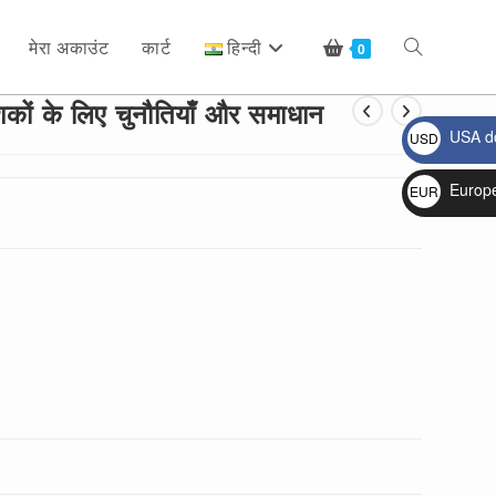
मेरा अकाउंट
कार्ट
हिन्दी
Toggle
0
देशकों के लिए चुनौतियाँ और समाधान
USA do
USD
website
$
Europ
EUR
€
search