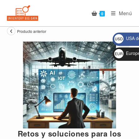
Ir
al
Menú
0
contenido
Producto anterior
USA do
USD
$
Europ
EUR
🔍
€
Retos y soluciones para los