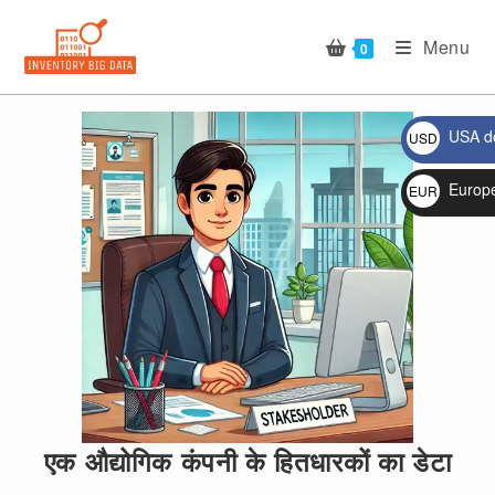
Skip
to
Menu
0
content
USA do
USD
$
🔍
Europ
EUR
€
एक औद्योगिक कंपनी के हितधारकों का डेटा